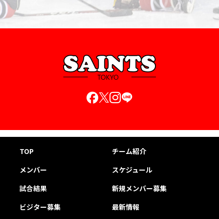
第6条（個人情報の利用停止等）
当チームは、本人から、個人情報が利用目的の範囲を超えて
取り扱われているという理由、または不正の手段により取得
されたものであるという理由により、その利用の停止または
消去（以下、「利用停止等」といいます。）を求められた場
合には、遅滞なく必要な調査を行います。
前項の調査結果に基づき、その請求に応じる必要があると判
断した場合には、遅滞なく、当該個人情報の利用停止等を行
います。
当チームは、前項の規定に基づき利用停止等を行った場合、
または利用停止等を行わない旨の決定をしたときは、遅滞な
く、これをユーザーに通知します。
前2項にかかわらず、利用停止等に多額の費用を有する場合
その他利用停止等を行うことが困難な場合であって、ユーザ
ーの権利利益を保護するために必要なこれに代わるべき措置
をとれる場合は、この代替策を講じるものとします。
TOP
チーム紹介
第7条（プライバシーポリシーの変更）
メンバー
スケジュール
本ポリシーの内容は、法令その他本ポリシーに別段の定めの
ある事項を除いて、ユーザーに通知することなく、変更する
試合結果
新規メンバー募集
ことができるものとします。
当チームが別途定める場合を除いて、変更後のプライバシー
ポリシーは、本ウェブサイトに掲載したときから効力を生じ
ビジター募集
最新情報
るものとします。