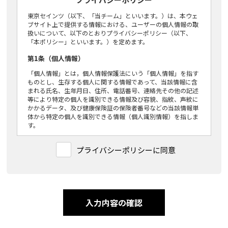
東京セインツ（以下、「当チーム」といいます。）は、本ウェ
ブサイト上で提供する情報における、ユーザーの個人情報の取
扱いについて、以下のとおりプライバシーポリシー（以下、
「本ポリシー」といいます。）を定めます。
第1条（個人情報）
「個人情報」とは，個人情報保護法にいう「個人情報」を指す
ものとし、生存する個人に関する情報であって、当該情報に含
まれる氏名、生年月日、住所、電話番号、連絡先その他の記述
等により特定の個人を識別できる情報及び容貌、指紋、声紋に
かかるデータ、及び健康保険証の保険者番号などの当該情報単
体から特定の個人を識別できる情報（個人識別情報）を指しま
す。
第2条（個人情報の収集方法）
プライバシーポリシーに同意
当チームは，ユーザーが各種フォームを通して入力情報を送信
をする際に所属チーム、氏名、電話番号、メールアドレスなど
の個人情報をお尋ねすることがあります。
第3条（個人情報を収集・利用する目的）
入力内容の確認
当チームが個人情報を収集・利用する目的は、以下のとおりで
す。
当チームの運営のため