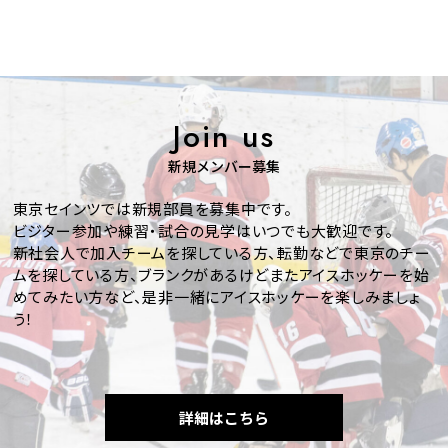
ユーザーからのお問い合わせに回答するため（本人確認を行
うことを含む）
当チームが実施・出場する練習・公式戦の案内のメールを送
付するため
メンテナンス、重要なお知らせなど必要に応じたご連絡のた
め
当チームへの加入勧誘やビジターでの練習参加勧誘のため
Join us
上記の利用目的に付随する目的
第4条（利用目的の変更）
新規メンバー募集
当チームは、利用目的が変更前と関連性を有すると合理的に
認められる場合に限り、個人情報の利用目的を変更するもの
東京セインツでは新規部員を募集中です。
とします。
ビジター参加や練習・試合の見学はいつでも大歓迎です。
利用目的の変更を行った場合には、変更後の目的について、
新社会人で加入チームを探している方、転勤などで東京のチー
当チーム所定の方法により、ユーザーに通知し、または本ウ
ムを探している方、ブランクがあるけどまたアイスホッケーを始
ェブサイト上に公表するものとします。
めてみたい方など、是非一緒にアイスホッケーを楽しみましょ
第5条（個人情報の第三者提供）
う！
当チームは、取得した個人情報を適切に管理し、次のいずれか
に該当する場合を除き、個人情報を第三者に開示いたしませ
ん。
ユーザーの同意がある場合
ユーザーが希望する情報提供を行なうために所属団体・関連
詳細はこちら
団体等に対して開示する場合
法令に基づき開示することが必要である場合